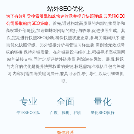
站外SEO优化
为了有效引导搜索引擎蜘蛛快速收录并提升快照评级,云无限GEO
公司采取站内SEO策略。
首先,通过构建高质量的内部链接网络和
高权重外部链接,加速蜘蛛对网站的爬行与收录,促进快照生成。其
次,定期进行快照SEO诊断,确保快照状态正常,参与关键词排序,进
而优化快照评级。另外链接分析与管理同样重要,需剔除无效或降
权的链接,保持外链质量。在外链建设与维护上,积极寻求高权重网
站的链接支持,同时定期评估外链质量,剔除潜在风险。最后,标题
与内容的优化是提升快照权重的关键,标题需精准概括且包含关键
词,内容则需围绕关键词展开,兼具可读性与引导性,以吸引蜘蛛抓
取。
专业
全面
量化
专业SEO团队
百度、搜狗、谷歌
量化SEO执行
微信联系